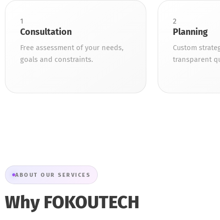
1
2
Consultation
Planning
Free assessment of your needs,
Custom strateg
goals and constraints.
transparent q
ABOUT OUR SERVICES
Why FOKOUTECH