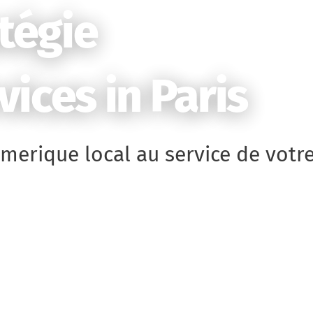
atégie
ices in Paris
umerique local au service de votr
 strategie numerique de confiance ?
ervice des clients près de chez vous et
ltats conseil en strategie numerique
. Nos spécialistes conseil en strategie
recommandés proposent un support de
obtenez un devis gratuit avec une