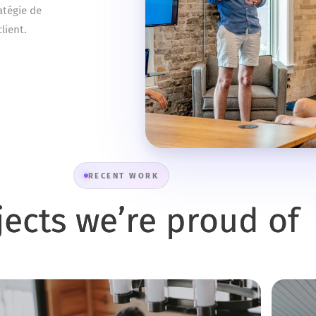
atégie de
lient.
RECENT WORK
jects we’re proud of