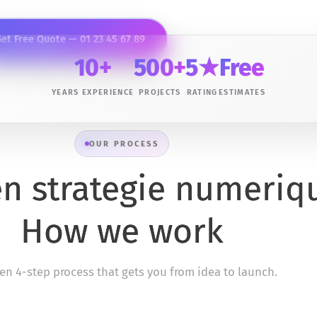
et Free Quote — 01 23 45 67 89
Our Process
10+
500+
5★
Free
YEARS EXPERIENCE
PROJECTS
RATING
ESTIMATES
OUR PROCESS
en strategie numeriq
How we work
en 4-step process that gets you from idea to launch.