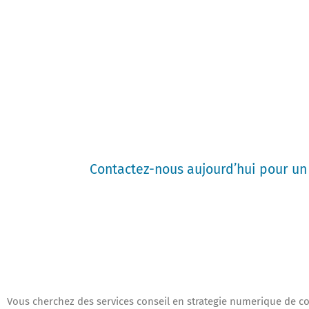
tarification transparente et contac
consultation conseil en strategie n
Reconnus localement, nos spécialis
région offrent un support de proxi
toute la région.
Contactez-nous aujourd’hui pour un 
de confiance disponible le jour mê
Vous cherchez des services conseil en strategie numerique de co