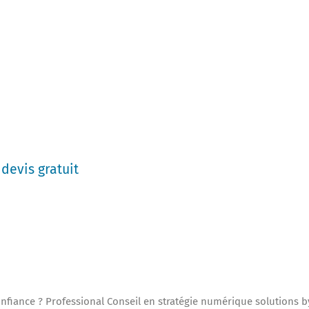
tez-nous maintenant pour réserver votre
umerique.
tes conseil en strategie numerique de la
mité que les clients recommandent dans
devis gratuit
— service rapide, local et
me dans votre région.
nfiance ? Professional Conseil en stratégie numérique solutions b