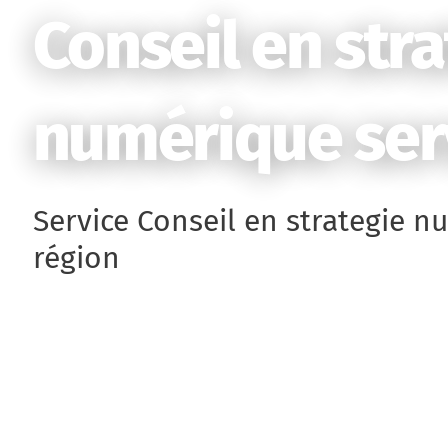
Conseil en str
numérique serv
Service Conseil en strategie n
région
Vous cherchez un service conseil en
Nous sommes une équipe locale au s
dans votre région, offrant des résu
rapides, simples, fiables et premium
numerique certifiés, éprouvés et 
qualité supérieure le jour même — 