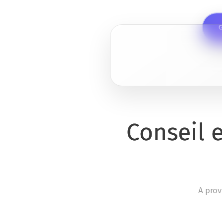
G
Conseil 
A prov