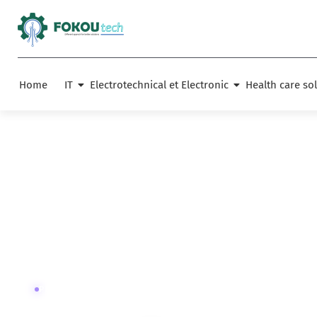
Skip
to
content
Home
IT
Electrotechnical et Electronic
Health care so
PROFESSIONAL CONSEIL EN STRATÉGIE NUMÉRIQUE