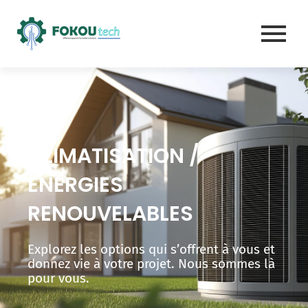
Aller
au
contenu
CLIMATISATION /
ÉNERGIES
RENOUVELABLES
Explorez les options qui s’offrent à vous et
donnez vie à votre projet. Nous sommes là
pour vous.