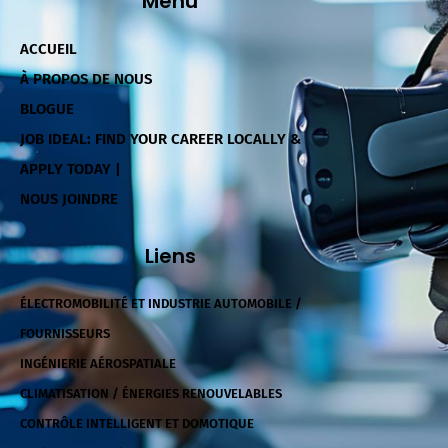
Menu
ACCUEIL
À PROPOS DE NOUS
BLOGUE
JOB IDEAL: FIND YOUR CAREER LOCALLY &
APPLY TODAY |
NOUS JOINDRE
Liens
ÉLECTROMOBILITÉ ET INDUSTRIE AUTOMOBILE /
FOURNISSEURS
INGÉNIERIE AÉROSPATIALE
CLIMATISATION / ÉNERGIES RENOUVELABLES
CONTRÔLE INTELLIGENT ET DOMOTIQUE