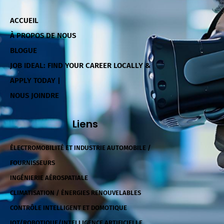
ACCUEIL
À PROPOS DE NOUS
BLOGUE
JOB IDEAL: FIND YOUR CAREER LOCALLY &
APPLY TODAY |
NOUS JOINDRE
Liens
ÉLECTROMOBILITÉ ET INDUSTRIE AUTOMOBILE /
FOURNISSEURS
INGÉNIERIE AÉROSPATIALE
CLIMATISATION / ÉNERGIES RENOUVELABLES
CONTRÔLE INTELLIGENT ET DOMOTIQUE
IOT/ROBOTIQUE/INTELLIGENCE ARTIFICIELLE