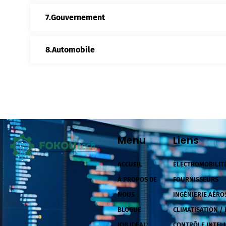
Gouvernement
Automobile
Menu
Liens
ACCUEIL
ÉLECTROMOBILITÉ
À PROPOS DE
FOURNISSEURS
NOUS
INGÉNIERIE AÉRO
BLOGUE
CLIMATISATION /
JOB IDEAL:
CONTRÔLE INTEL