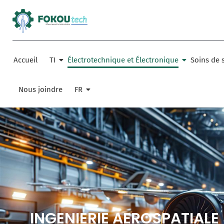
Aller
au
contenu
Accueil
TI
Électrotechnique et Électronique
Soins de 
Nous joindre
FR
INGENIERIE AEROSPATIALE