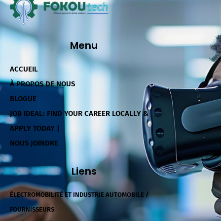
Menu
ACCUEIL
À PROPOS DE NOUS
BLOGUE
JOB IDEAL: FIND YOUR CAREER LOCALLY &
APPLY TODAY |
NOUS JOINDRE
Liens
ÉLECTROMOBILITÉ ET INDUSTRIE AUTOMOBILE /
FOURNISSEURS